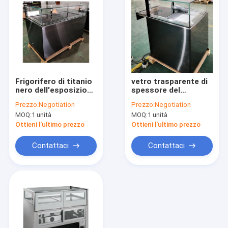
Frigorifero di titanio
vetro trasparente di
nero dell'esposizione
spessore del
del cioccolato con il
congelatore 12mm
Prezzo:
Negotiation
Prezzo:
Negotiation
LED dentro due
dell'esposizione del
MOQ:
1 unità
MOQ:
1 unità
cassetti
cioccolato di
800x800x1100mm
Ottieni l'ultimo prezzo
Ottieni l'ultimo prezzo
Contattaci
Contattaci
Casa
prodotti
Chi siamo