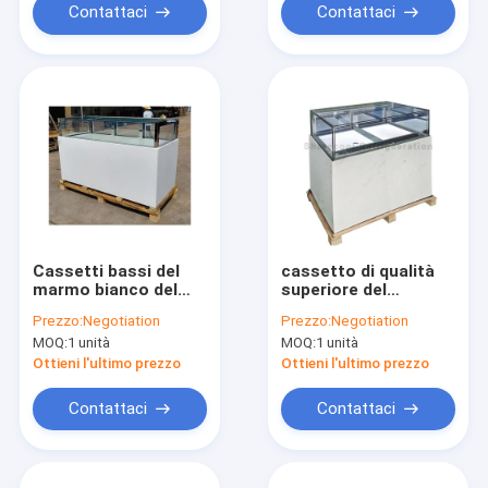
cioccolato
R134a
Contattaci
Contattaci
Cassetti bassi del
cassetto di qualità
marmo bianco del
superiore del
frigorifero del
contenitore 6500K
Prezzo:
Negotiation
Prezzo:
Negotiation
cassetto del
LED di cioccolato di
MOQ:
1 unità
MOQ:
1 unità
cioccolato del
1.2m del frigorifero
portello scorrevole
più freddo più fresco
Ottieni l'ultimo prezzo
Ottieni l'ultimo prezzo
220V 50Hz
del cioccolato
Contattaci
Contattaci