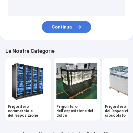
Frigorifero dritto di acciaio inossidabile
Contatore refrigerato di Saladette
Continua
Tabella refrigerata della preparazione della pizza
Le Nostre Categorie
Frigorifero
Frigorifero
Frigorifero
commerciale
dell'esposizione del
dell'esposizion
dell'esposizione
dolce
cioccolato