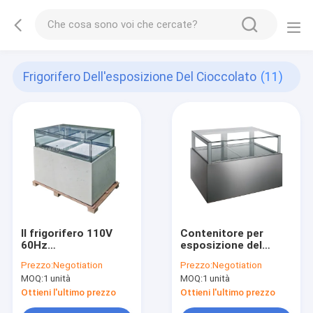
Frigorifero Dell'esposizione Del Cioccolato
(11)
Il frigorifero 110V
Contenitore per
60Hz
esposizione del
dell'esposizione del
cioccolato
Prezzo:
Negotiation
Prezzo:
Negotiation
cioccolato del CE ha
refrigerato
MOQ:
1 unità
MOQ:
1 unità
refrigerato il contro
frigorifero
contenitore per
commerciale del
Ottieni l'ultimo prezzo
Ottieni l'ultimo prezzo
esposizione del
cioccolato degli ss