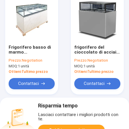
Frigorifero basso di
frigorifero del
marmo
cioccolato di acciaio
dell'esposizione del
inossidabile dei
Prezzo:
Negotiation
Prezzo:
Negotiation
cioccolato di grado
cassetti del
MOQ:
1 unità
MOQ:
1 unità
2-8 due strati del
frigorifero due
tipo del cassetto
dell'esposizione di
Ottieni l'ultimo prezzo
Ottieni l'ultimo prezzo
1.5m Macaron per il
negozio
Contattaci
Contattaci
Risparmia tempo
Lasciaci contattare i migliori prodotti con
te.