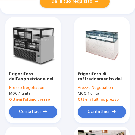
Dai il tuo requisito
Frigorifero
frigorifero di
dell'esposizione del
raffreddamento del
cioccolato di acciaio
cioccolato di 1.8m
Prezzo:
Negotiation
Prezzo:
Negotiation
inossidabile 1.2m
per il vetro
MOQ:
1 unità
MOQ:
1 unità
con lo strato di
trasparente
stoccaggio
dell'esposizione del
Ottieni l'ultimo prezzo
Ottieni l'ultimo prezzo
cioccolato giunto del
mitra da 45 gradi
Contattaci
Contattaci