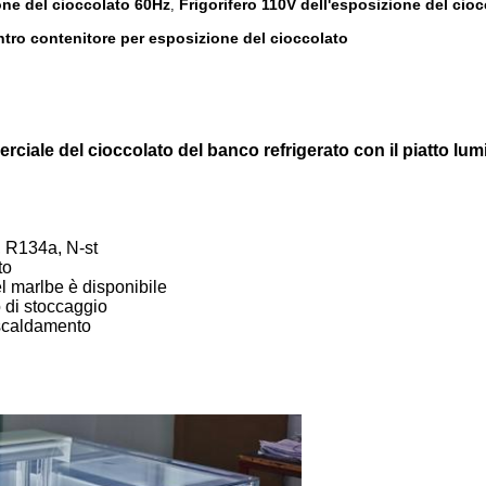
ione del cioccolato 60Hz
Frigorifero 110V dell'esposizione del cio
,
contro contenitore per esposizione del cioccolato
rciale del cioccolato del banco refrigerato con il piatto lu
n, R134a, N-st
to
el marlbe è disponibile
o di stoccaggio
 riscaldamento