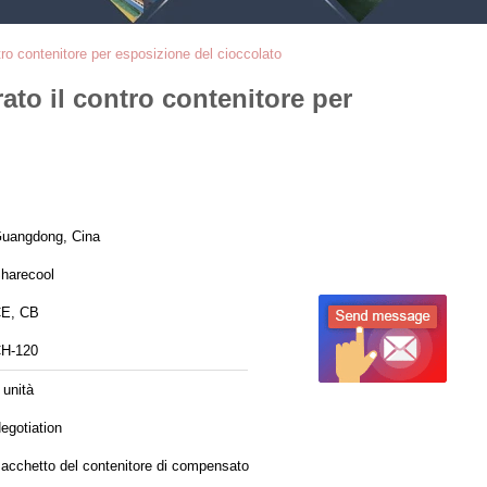
ntro contenitore per esposizione del cioccolato
rato il contro contenitore per
uangdong, Cina
harecool
E, CB
H-120
 unità
egotiation
acchetto del contenitore di compensato