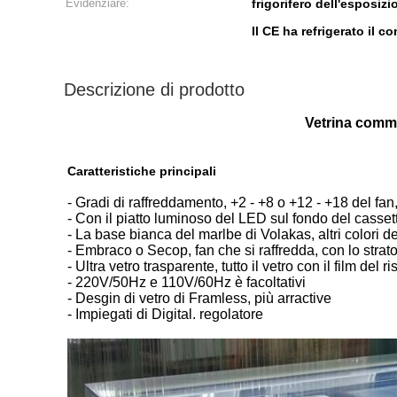
Evidenziare:
frigorifero dell'esposiz
Il CE ha refrigerato il 
Descrizione di prodotto
Vetrina comme
Caratteristiche principali
- Gradi di raffreddamento, +2 - +8 o +12 - +18 del fa
- Con il piatto luminoso del LED sul fondo del casset
- La base bianca del marlbe di Volakas, altri colori d
- Embraco o Secop, fan che si raffredda, con lo strat
- Ultra vetro trasparente, tutto il vetro con il film del
- 220V/50Hz e 110V/60Hz è facoltativi
- Desgin di vetro di Framless, più arractive
- Impiegati di Digital. regolatore