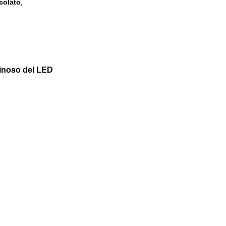
ccolato
,
minoso del LED