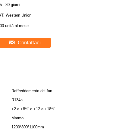
5 - 30 giorni
/T, Western Union
00 unità al mese
Contattaci
Raffreddamento del fan
R134a
+2 a +8℃ o +12 a +18℃
Marmo
1200*800*1100mm