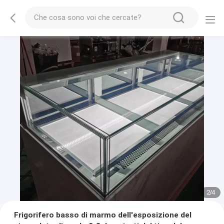
2
/
4
Frigorifero basso di marmo dell'esposizione del