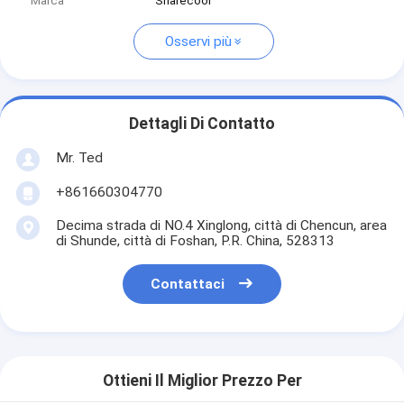
Marca
Sharecool
Osservi più
Dettagli Di Contatto
Mr. Ted
+861660304770
Decima strada di NO.4 Xinglong, città di Chencun, area
di Shunde, città di Foshan, P.R. China, 528313
Contattaci
Ottieni Il Miglior Prezzo Per