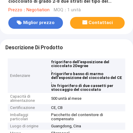
cioccolato di grado 2-8 due strati del tipo del
cassetto
Prezzo：Negotiation
MOQ：1 unità
Miglior prezzo
Contattaci
Descrizione Di Prodotto
frigorifero dell'esposizione del
cioccolato 2Degree
,
Frigorifero basso di marmo
Evidenziare
dell'esposizione del cioccolato del CE
,
Un frigorifero di due cassetti per
stoccaggio del cioccolato
Capacità di
500 unità al mese
alimentazione
Certificazione
CE, CB
Imballaggi
Pacchetto del contenitore di
particolari
compensato
Luogo di origine
Guangdong, Cina