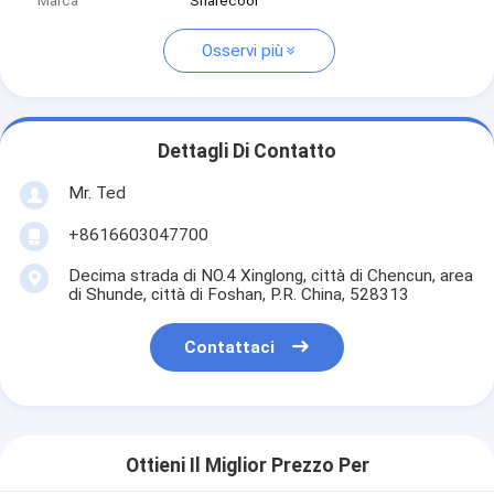
Marca
Sharecool
Osservi più
Dettagli Di Contatto
Mr. Ted
+8616603047700
Decima strada di NO.4 Xinglong, città di Chencun, area
di Shunde, città di Foshan, P.R. China, 528313
Contattaci
Ottieni Il Miglior Prezzo Per