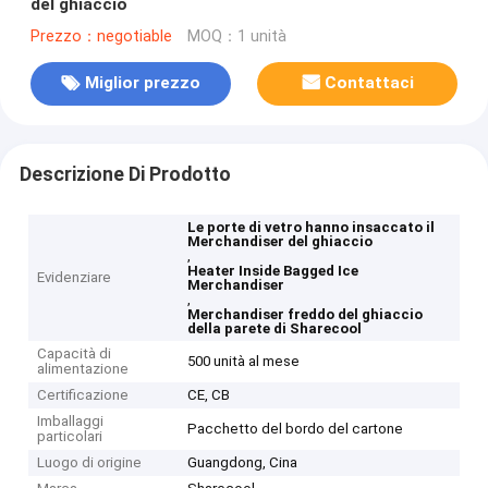
del ghiaccio
Prezzo：negotiable
MOQ：1 unità
Miglior prezzo
Contattaci
Descrizione Di Prodotto
Le porte di vetro hanno insaccato il
Merchandiser del ghiaccio
,
Heater Inside Bagged Ice
Evidenziare
Merchandiser
,
Merchandiser freddo del ghiaccio
della parete di Sharecool
Capacità di
500 unità al mese
alimentazione
Certificazione
CE, CB
Imballaggi
Pacchetto del bordo del cartone
particolari
Luogo di origine
Guangdong, Cina