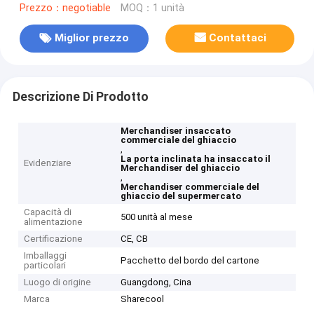
Prezzo：negotiable
MOQ：1 unità
Miglior prezzo
Contattaci
Descrizione Di Prodotto
Merchandiser insaccato
commerciale del ghiaccio
,
La porta inclinata ha insaccato il
Evidenziare
Merchandiser del ghiaccio
,
Merchandiser commerciale del
ghiaccio del supermercato
Capacità di
500 unità al mese
alimentazione
Certificazione
CE, CB
Imballaggi
Pacchetto del bordo del cartone
particolari
Luogo di origine
Guangdong, Cina
Marca
Sharecool