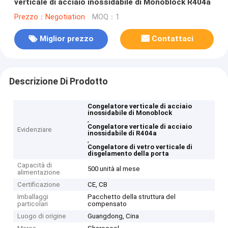
verticale di acciaio inossidabile di Monoblock R404a
Prezzo：Negotiation
MOQ：1
Miglior prezzo
Contattaci
Descrizione Di Prodotto
Congelatore verticale di acciaio
inossidabile di Monoblock
,
Congelatore verticale di acciaio
Evidenziare
inossidabile di R404a
,
Congelatore di vetro verticale di
disgelamento della porta
Capacità di
500 unità al mese
alimentazione
Certificazione
CE, CB
Imballaggi
Pacchetto della struttura del
particolari
compensato
Luogo di origine
Guangdong, Cina