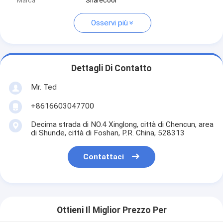
Marca
Sharecool
Osservi più
Dettagli Di Contatto
Mr. Ted
+8616603047700
Decima strada di NO.4 Xinglong, città di Chencun, area
di Shunde, città di Foshan, P.R. China, 528313
Contattaci
Ottieni Il Miglior Prezzo Per