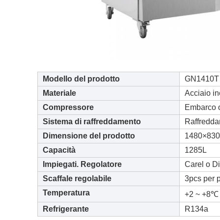
Modello del prodotto
GN1410T
Materiale
Acciaio i
Compressore
Embarco 
Sistema di raffreddamento
Raffredda
Dimensione del prodotto
1480×83
Capacità
1285L
Impiegati. Regolatore
Carel o Di
Scaffale regolabile
3pcs per 
Temperatura
+2 ~ +8℃
Refrigerante
R134a