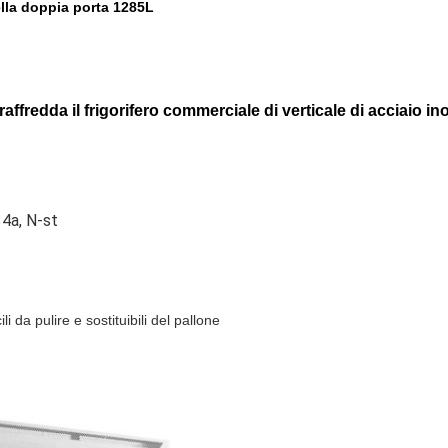
ella doppia porta 1285L
fredda il frigorifero commerciale di verticale di acciaio in
34a, N-st
 da pulire e sostituibili del pallone