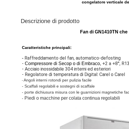
congelatore verticale d
Descrizione di prodotto
Fan di GN1410TN che raf
Caratteristiche principali:
Raffreddamento del fan, automatico-defosting
-
- 
+2 a +8°, R1
Compressore di Secop o di Embraco,
- Acciaio inossidabile 304 interni ed esteriori
- Regolatore di temperatura di Digital: Carel o Carel
Angoli interni rotondi per pulizia facile
- 
-
Scaffali regolabili e sostegni di scaffale
- porte dichiusura misura con le guarnizioni magnetiche facili
Piedi o macchine per colata continua regolabili
-