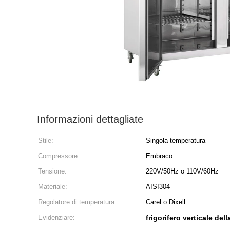
Informazioni dettagliate
Stile:
Singola temperatura
Compressore:
Embraco
Tensione:
220V/50Hz o 110V/60Hz
Materiale:
AISI304
Regolatore di temperatura:
Carel o Dixell
Evidenziare:
frigorifero verticale de