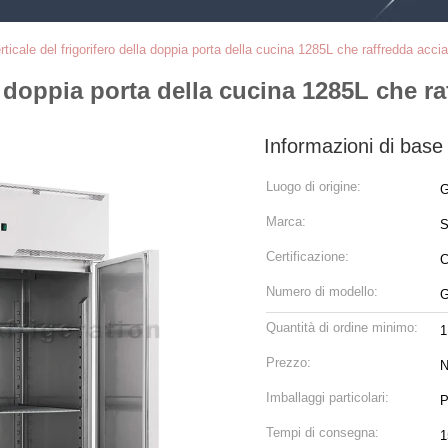
rticale del frigorifero della doppia porta della cucina 1285L che raffredda accia
la doppia porta della cucina 1285L che r
Informazioni di base
Luogo di origine:
G
Marca:
S
Certificazione:
C
Numero di modello:
G
Quantità di ordine minimo:
1
Prezzo:
N
Imballaggi particolari:
P
Tempi di consegna:
1