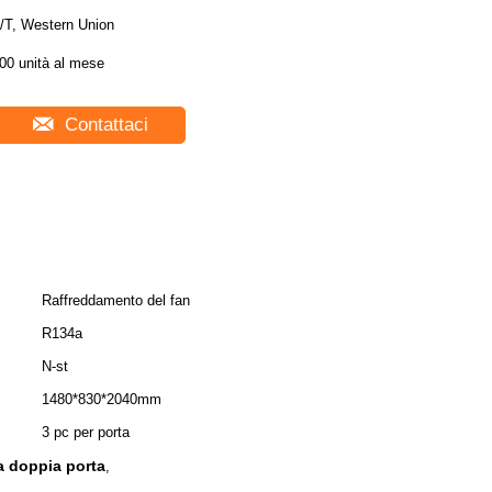
/T, Western Union
00 unità al mese
Contattaci
Raffreddamento del fan
R134a
N-st
1480*830*2040mm
3 pc per porta
la doppia porta
,