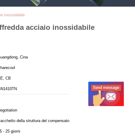
io inossidabile
affredda acciaio inossidabile
uangdong, Cina
harecool
E, CB
N1410TN
egotiation
acchetto della struttura del compensato
5 - 25 giorni