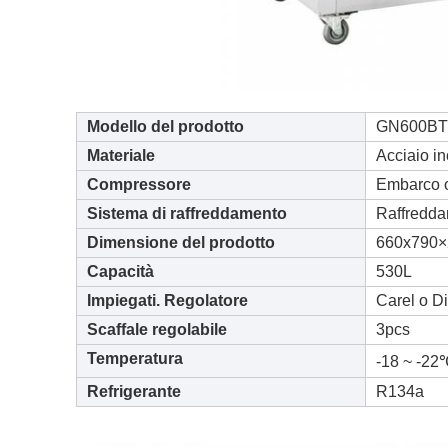
Modello del prodotto
GN600BT
Materiale
Acciaio i
Compressore
Embarco 
Sistema di raffreddamento
Raffredda
Dimensione del prodotto
660x790
Capacità
530L
Impiegati. Regolatore
Carel o Di
Scaffale regolabile
3pcs
Temperatura
-18 ~ -22
Refrigerante
R134a