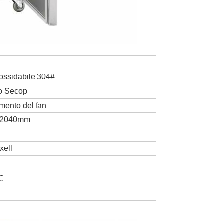
nossidabile 304#
o Secop
mento del fan
×2040mm
xell
℃