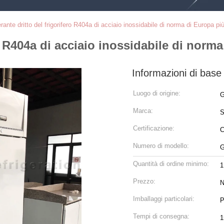
erante dritto del frigorifero R404a di acciaio inossidabile di norma di Europa p
ro R404a di acciaio inossidabile di nor
Informazioni di base
Luogo di origine:
G
Marca:
S
Certificazione:
C
Numero di modello:
Quantità di ordine minimo:
1
Prezzo:
N
Imballaggi particolari:
P
Tempi di consegna:
1