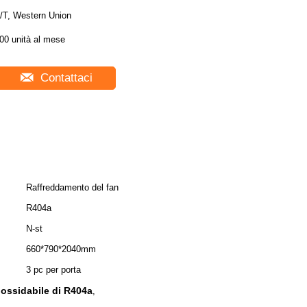
/T, Western Union
00 unità al mese
Contattaci
Raffreddamento del fan
R404a
N-st
660*790*2040mm
3 pc per porta
inossidabile di R404a
,