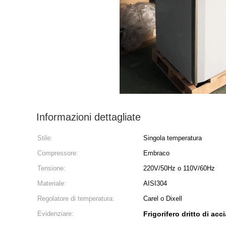
Informazioni dettagliate
Stile:
Singola temperatura
Compressore:
Embraco
Tensione:
220V/50Hz o 110V/60Hz
Materiale:
AISI304
Regolatore di temperatura:
Carel o Dixell
Evidenziare:
Frigorifero dritto di ac