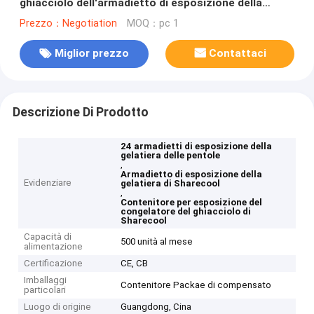
ghiacciolo dell'armadietto di esposizione della
gelatiera delle pentole di Sharecool 24
Prezzo：Negotiation
MOQ：pc 1
Miglior prezzo
Contattaci
Descrizione Di Prodotto
24 armadietti di esposizione della
gelatiera delle pentole
,
Armadietto di esposizione della
Evidenziare
gelatiera di Sharecool
,
Contenitore per esposizione del
congelatore del ghiacciolo di
Sharecool
Capacità di
500 unità al mese
alimentazione
Certificazione
CE, CB
Imballaggi
Contenitore Packae di compensato
particolari
Luogo di origine
Guangdong, Cina