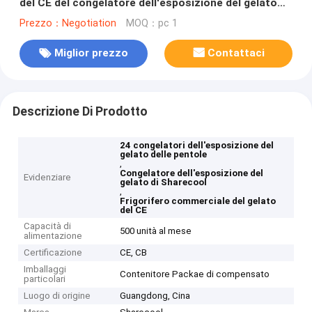
del CE del congelatore dell'esposizione del gelato
delle pentole
Prezzo：Negotiation
MOQ：pc 1
Miglior prezzo
Contattaci
Descrizione Di Prodotto
24 congelatori dell'esposizione del
gelato delle pentole
,
Congelatore dell'esposizione del
Evidenziare
gelato di Sharecool
,
Frigorifero commerciale del gelato
del CE
Capacità di
500 unità al mese
alimentazione
Certificazione
CE, CB
Imballaggi
Contenitore Packae di compensato
particolari
Luogo di origine
Guangdong, Cina