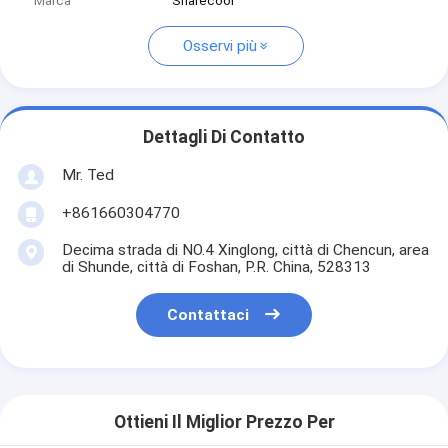
Marca
Sharecool
Osservi più
Dettagli Di Contatto
Mr. Ted
+861660304770
Decima strada di NO.4 Xinglong, città di Chencun, area
di Shunde, città di Foshan, P.R. China, 528313
Contattaci
Ottieni Il Miglior Prezzo Per