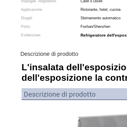
Impiegati. Regolatore:
Carel o Dixell
Applicazione:
Ristorante, hotel, cucina
Disgeli:
Sbrinamento automatico
Porto:
Foshan/Shenzhen
Evidenziare:
Refrigeratore dell'esposi
Descrizione di prodotto
L'insalata dell'esposizio
dell'esposizione la cont
Descrizione di prodotto