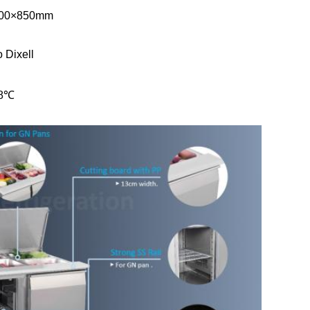
700×850mm
o Dixell
+8℃