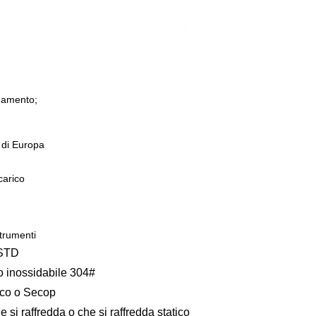
ddamento;
 di Europa
carico
trumenti
STD
o inossidabile 304#
co o Secop
 si raffredda o che si raffredda statico