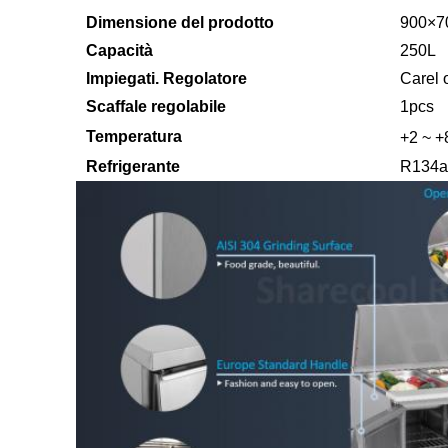
Dimensione del prodotto
900×
Capacità
250L
Impiegati. Regolatore
Carel 
Scaffale regolabile
1pcs
Temperatura
+2 ~ 
Refrigerante
R134a