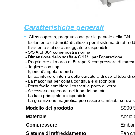
Caratteristiche generali
- 
Gli ss coprono, progettazione per le pentole della GN
 - Isolamento di densità di altezza per il sistema di raffre
 - Il sistema statico o arieggiato è disponibile
 - S/S AISI 304 come nostra norma
 - Dimensione dello scaffale GN1/1 per l'operazione
 - Regolatore di marca di Europa & compressore di marca
 - Tagliere con i pp
 - Igiene d'angolo rotonda
 - Linea inferiore interna della curvatura di uso al tubo di s
 - La macchina per colata continua è disponibile
 - Porta facile cambiare i cassetti o porta di vetro
 - Accessorio superiore del tubo del bottaio
 - La luce principale è disponibile
 - La guarnizione magnetica può essere cambiata senza s
Modello del prodotto
S900 
Materiale
Acciai
Compressore
Embar
Sistema di raffreddamento
Fan che