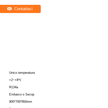
Contattaci
Unico temperatura
+2~+8℃
R134a
Embarco o Secop
900*700*850mm