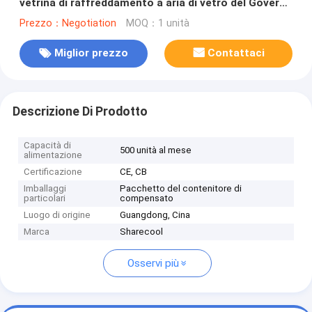
vetrina di raffreddamento a aria di vetro del Governo
con il decongelatore
Prezzo：Negotiation
MOQ：1 unità
Miglior prezzo
Contattaci
Descrizione Di Prodotto
Capacità di
500 unità al mese
alimentazione
Certificazione
CE, CB
Imballaggi
Pacchetto del contenitore di
particolari
compensato
Luogo di origine
Guangdong, Cina
Marca
Sharecool
Osservi più