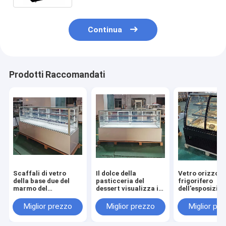
Continua
Prodotti Raccomandati
Scaffali di vetro
Il dolce della
Vetro orizzont
della base due del
pasticceria del
frigorifero
marmo del
dessert visualizza il
dell'esposizion
frigorifero
frigorifero del
dolce del
dell'esposizione del
contatore del dolce
controsoffitto 
Miglior prezzo
Miglior prezzo
Miglior pr
dolce della porta
del frigorifero
forno con la lu
2.4m
2000x680x1200mm
LED